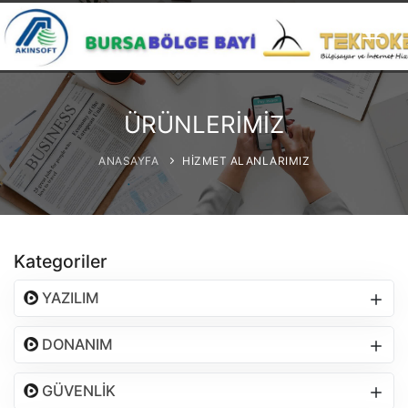
ANASAYFA
KURUMSAL
ÜRÜNLERİMİZ
HİZMET ALANLARIMIZ
ANASAYFA
HİZMET ALANLARIMIZ
DONANIM
REFERANSLAR
Kategoriler
ÇÖZÜMLER
YAZILIM
İLETİŞİM
DONANIM
GÜVENLİK