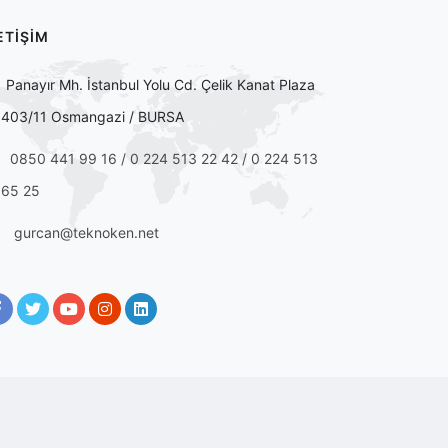
ETİŞİM
Panayır Mh. İstanbul Yolu Cd. Çelik Kanat Plaza
403/11 Osmangazi / BURSA
0850 441 99 16 / 0 224 513 22 42 / 0 224 513
65 25
gurcan@teknoken.net