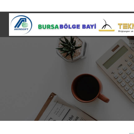
0850 441 99 16 / 0 224 513 22 42 / 0 224 513 65 25
gurcan@tekn